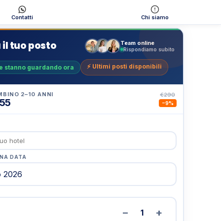
Contatti
Chi siamo
il tuo posto
Team online
Rispondiamo subito
⚡ Ultimi posti disponibili
e stanno guardando ora
BINO 2–10 ANNI
€290
55
−9%
UNA DATA
−
+
1