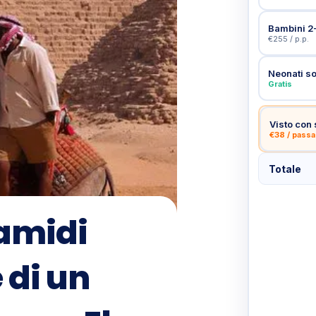
Bambini 2
€255 / p.p.
Neonati sot
Gratis
Visto con 
€38 / pass
Totale
ramidi
 di un