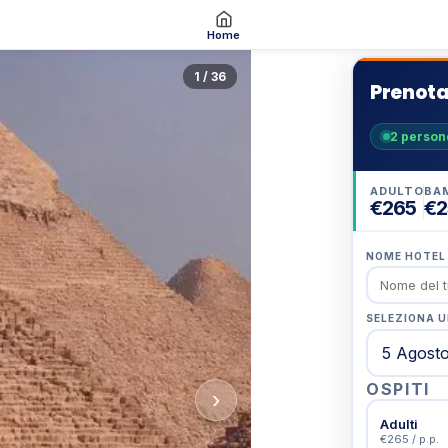
Home
1 / 36
Prenota 
2
person
ADULTO
BAM
€265
€2
NOME HOTEL
SELEZIONA 
OSPITI
›
Adulti
€265 / p.p.