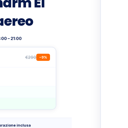
harm El
aereo
:00 – 21:00
€290
−9%
urazione inclusa