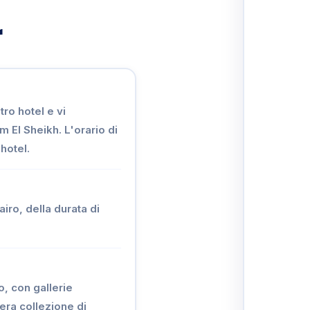
r
ro hotel e vi
 El Sheikh. L'orario di
hotel.
iro, della durata di
o, con gallerie
tera collezione di