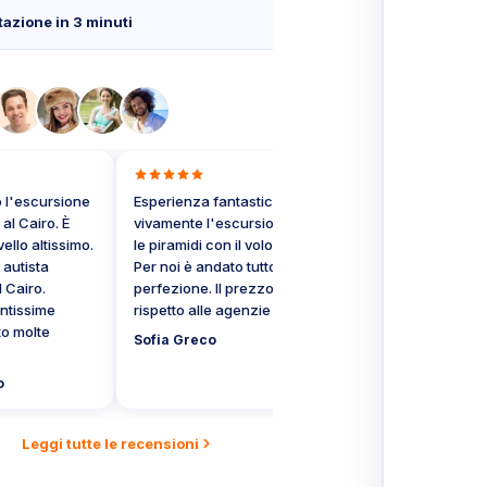
azione in 3 minuti
escursione
Esperienza fantastica! Consiglio
Volevo ringraziar
airo. È
vivamente l'escursione Il Cairo e
l'escursione al C
o altissimo.
le piramidi con il volo in aereo.
prima volta che v
ista
Per noi è andato tutto alla
ho apprezzato sia
iro.
perfezione. Il prezzo è ottimo
nella fase di pre
ssime
rispetto alle agenzie in hotel.
l'escursione in sé
olte
Sofia Greco
Gabriele Ricci
Leggi tutte le recensioni