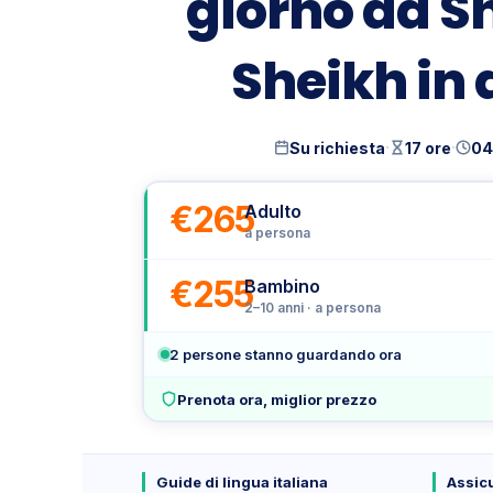
giorno da S
Sheikh in 
·
·
Su richiesta
17 ore
04
€265
Adulto
a persona
€255
Bambino
2–10 anni · a persona
2
persone stanno guardando ora
Prenota ora, miglior prezzo
Guide di lingua italiana
Assic