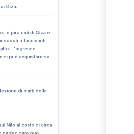
di Giza.
e
o: le piramidi di Giza e
aneddoti affascinanti
Egitto. L'ingresso
 e si può acquistare sul
ezione di piatti della
l Nilo al costo di circa
n partecipare può