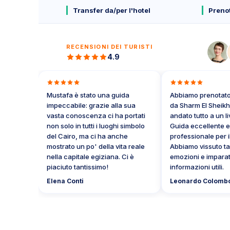
Transfer da/per l'hotel
Prenot
RECENSIONI DEI TURISTI
4.9
Mustafa è stato una guida
Abbiamo prenotato l'
impeccabile: grazie alla sua
da Sharm El Sheikh al C
vasta conoscenza ci ha portati
andato tutto a un livell
non solo in tutti i luoghi simbolo
Guida eccellente e aut
del Cairo, ma ci ha anche
professionale per il Ca
mostrato un po' della vita reale
Abbiamo vissuto tanti
nella capitale egiziana. Ci è
emozioni e imparato m
piaciuto tantissimo!
informazioni utili.
Elena Conti
Leonardo Colombo