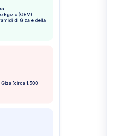
na
eo Egizio (GEM)
ramidi di Giza e della
i Giza (circa 1.500