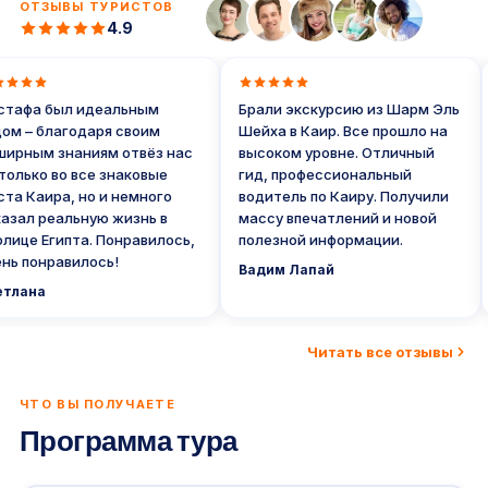
ОТЗЫВЫ ТУРИСТОВ
4.9
афа был идеальным
Брали экскурсию из Шарм Эль
 – благодаря своим
Шейха в Каир. Все прошло на
рным знаниям отвёз нас
высоком уровне. Отличный
лько во все знаковые
гид, профессиональный
 Каира, но и немного
водитель по Каиру. Получили
ал реальную жизнь в
массу впечатлений и новой
це Египта. Понравилось,
полезной информации.
 понравилось!
Вадим Лапай
лана
Читать все отзывы
ЧТО ВЫ ПОЛУЧАЕТЕ
Программа тура