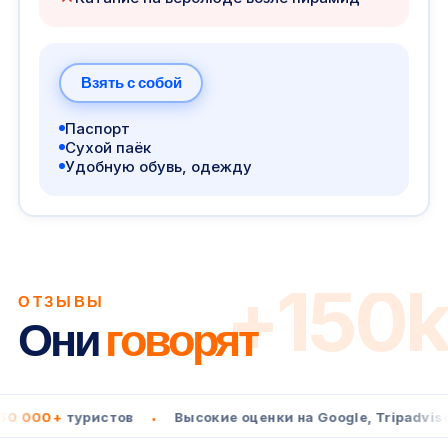
Взять с собой
Паспорт
Сухой паёк
Удобную обувь, одежду
+150k
ОТЗЫВЫ
Они
говорят
+
туристов
Высокие оценки на Google, Tripadvisor и Ge
•