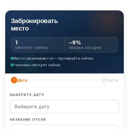
т.д. Мы пили бедуинский чай, но он нам не
понравился. За катание на верблюде просят чаевые.
Забронировать
(Переведено Google,
см. оригинал
)
место
1
−9%
СМОТРЯТ СЕЙЧАС
СКИДКА СЕГОДНЯ
Места заканчиваются — бронируйте сейчас
1
человек смотрят сейчас
Дата
Гости
1
2
ВЫБЕРИТЕ ДАТУ
НАЗВАНИЕ ОТЕЛЯ