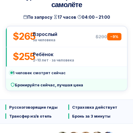
самолёте
·
·
По запросу
17 часов
04:00 – 21:00
$265
Взрослый
$290
−9%
за человека
$255
Ребёнок
2–10 лет · за человека
1
человек смотрят сейчас
Бронируйте сейчас, лучшая цена
Русскоговорящие гиды
Страховка действует
Трансфер из/в отель
Бронь за 3 минуты