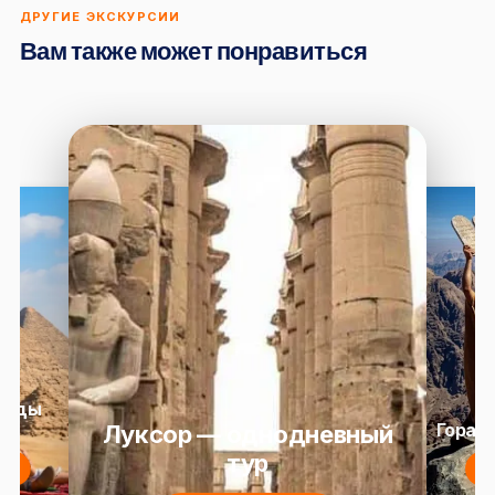
ДРУГИЕ ЭКСКУРСИИ
Вам также может понравиться
амиды
)
Гора 
Луксор — однодневный
тур
е